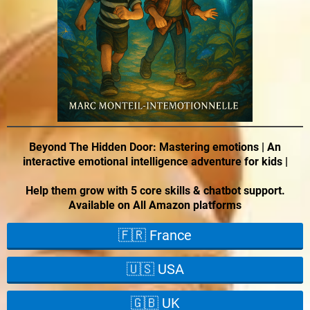
Beyond The Hidden Door: Mastering emotions | An
interactive emotional intelligence adventure for kids |
Help them grow with 5 core skills & chatbot support.
Available on All Amazon platforms
🇫🇷 France
🇺🇸 USA
🇬🇧 UK