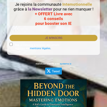
Je rejoins la communauté
Intemotionnelle
grâce à
la Newsletter
pour ne rien manquer !
+ OFFERT Livre avec
6 conseils
pour booster son IE
JE M'INSCRIS
Oui
, je consens à recevoir des emails
Accédez aux
mentions légales
.
réalisé par Marc M avec
systeme.io
Tweet